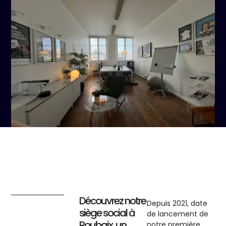
Découvrez notre
Depuis 2021, date
siège social à
de lancement de
Roubaix, un
notre première