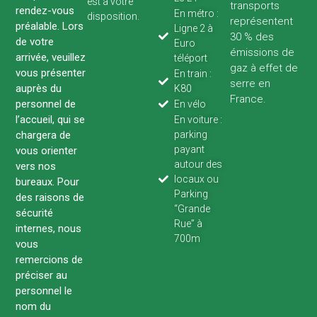
est à votre
transports
rendez-vous
En métro :
disposition.
représentent
préalable. Lors
Ligne 2 à
30 % des
de votre
Euro
émissions de
arrivée, veuillez
téléport
gaz à effet de
vous présenter
En train :
serre en
auprès du
K80
France.
personnel de
En vélo
l’accueil, qui se
En voiture :
chargera de
parking
payant
vous orienter
autour des
vers nos
locaux ou
bureaux. Pour
Parking
des raisons de
“Grande
sécurité
Rue” à
internes, nous
700m
vous
remercions de
préciser au
personnel le
nom du