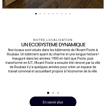
NOTRE LOCALISATION
UN ECOSYSTEME DYNAMIQUE
e
Nos locaux sont situés dans les bâtiments de l'Avant Poste à
T
Roubaix. Un bâtiment ayant du charme et une longue histoire !
de
Inauguré dans les années 1900 en tant que Poste, puis
transformé en IUT, l'Avant Poste a ensuite été rénové par la ville
u
de Roubaix il y'a quelques années pour créer un espace de
s.
travail convivial et accueillant propice à l'économie de la ville.
r
En savoir plus