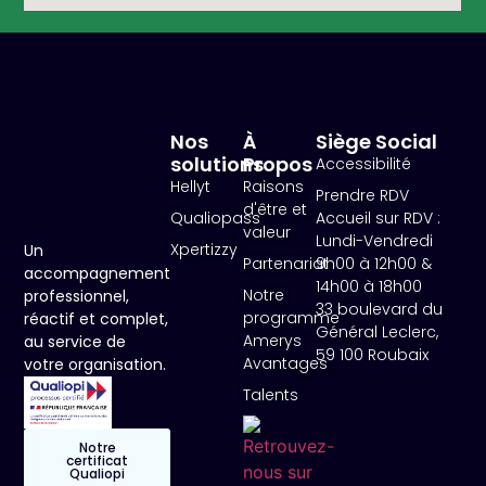
Nos
À
Siège Social
solutions
Propos
Accessibilité
Hellyt
Raisons
Prendre RDV
d'être et
Qualiopass
Accueil sur RDV :
valeur
Lundi-Vendredi
Xpertizzy
Un
Partenariat
9h00 à 12h00 &
accompagnement
14h00 à 18h00
Notre
professionnel,
33 boulevard du
programme
réactif et complet,
Général Leclerc,
Amerys
au service de
59 100 Roubaix
Avantages
votre organisation.
Talents
Notre
certificat
Qualiopi